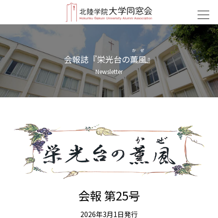
かぜ
会報誌『栄光台の
薫風
』
Newsletter
会報 第25号
2026年3月1日発行