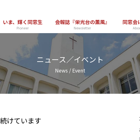
いま、輝く同窓生
会報誌『栄光台の
薫風
』
同窓会
Pioneer
Newsletter
Abou
ニュース／イベント
News / Event
続けています